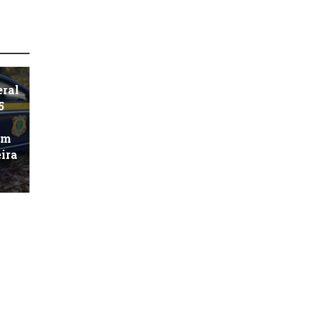
eral
5
km
eira