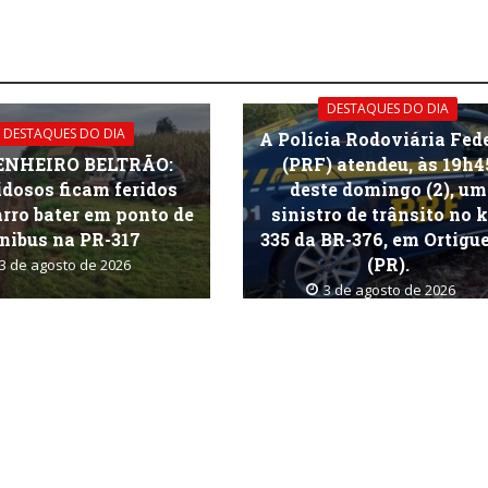
DESTAQUES DO DIA
DESTAQUES DO DIA
A Polícia Rodoviária Fed
ENHEIRO BELTRÃO:
(PRF) atendeu, às 19h4
idosos ficam feridos
deste domingo (2), um
rro bater em ponto de
sinistro de trânsito no 
nibus na PR-317
335 da BR-376, em Ortigu
(PR).
3 de agosto de 2026
3 de agosto de 2026