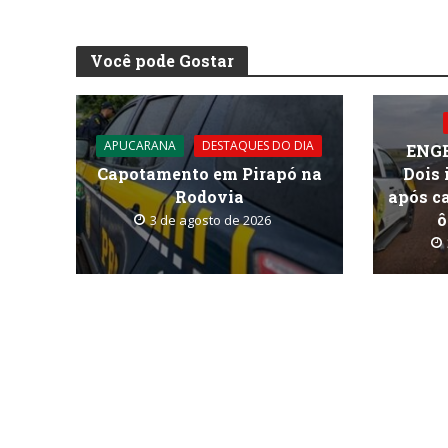
Você pode Gostar
APUCARANA
DESTAQUES DO DIA
ENG
Capotamento em Pirapó na
Dois 
Rodovia
após ca
ô
3 de agosto de 2026