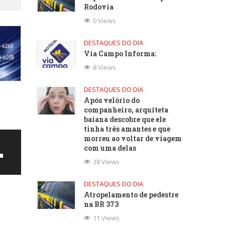
Rodovia
0 Views
DESTAQUES DO DIA
Via Campo Informa:
8 Views
DESTAQUES DO DIA
Após velório do
companheiro, arquiteta
baiana descobre que ele
tinha três amantes e que
morreu ao voltar de viagem
com uma delas
38 Views
DESTAQUES DO DIA
Atropelamento de pedestre
na BR 373
11 Views