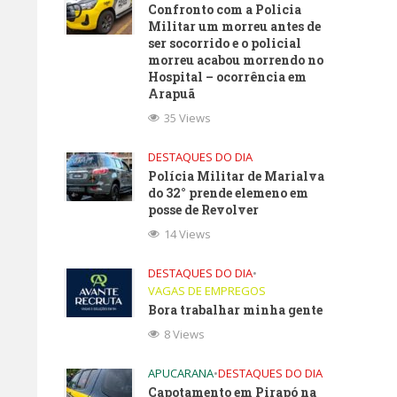
Confronto com a Policia
Militar um morreu antes de
ser socorrido e o policial
morreu acabou morrendo no
Hospital – ocorrência em
Arapuã
35 Views
DESTAQUES DO DIA
Polícia Militar de Marialva
do 32° prende elemeno em
posse de Revolver
14 Views
DESTAQUES DO DIA
•
VAGAS DE EMPREGOS
Bora trabalhar minha gente
8 Views
APUCARANA
•
DESTAQUES DO DIA
Capotamento em Pirapó na