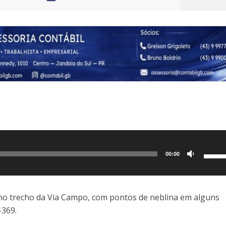
Use
00:00
as
setas
para
 no trecho da Via Campo, com pontos de neblina em alguns
cima
-369.
ou