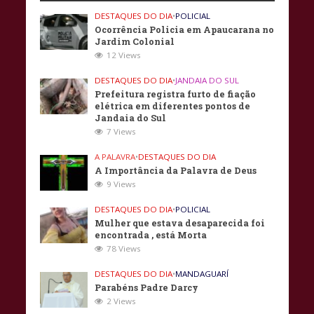
DESTAQUES DO DIA
•
POLICIAL
Ocorrência Policia em Apaucarana no
Jardim Colonial
12 Views
DESTAQUES DO DIA
•
JANDAIA DO SUL
Prefeitura registra furto de fiação
elétrica em diferentes pontos de
Jandaia do Sul
7 Views
A PALAVRA
•
DESTAQUES DO DIA
A Importância da Palavra de Deus
9 Views
DESTAQUES DO DIA
•
POLICIAL
Mulher que estava desaparecida foi
encontrada , está Morta
78 Views
DESTAQUES DO DIA
•
MANDAGUARÍ
Parabéns Padre Darcy
2 Views