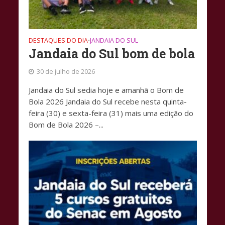
DESTAQUES DO DIA
JANDAIA DO SUL
•
Jandaia do Sul bom de bola
30 de julho de 2026
Jandaia do Sul sedia hoje e amanhã o Bom de
Bola 2026 Jandaia do Sul recebe nesta quinta-
feira (30) e sexta-feira (31) mais uma edição do
Bom de Bola 2026 –...