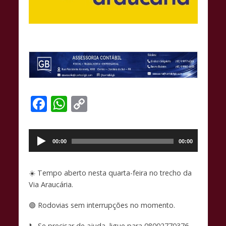
F
W
C
ac
h
o
Tocador
e
at
p
de
00:00
00:00
b
s
y
áudio
o
A
Li
☀️ Tempo aberto nesta quarta-feira no trecho da
o
p
n
Via Araucária.
k
p
k
🟢 Rodovias sem interrupções no momento.
📞 Se precisar de ajuda, ligue para 08002770376