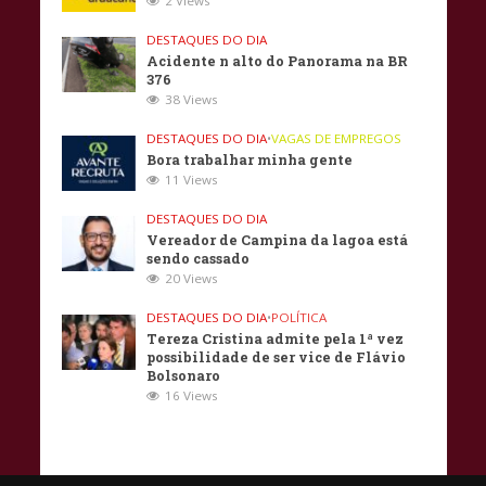
2 Views
DESTAQUES DO DIA
Acidente n alto do Panorama na BR
376
38 Views
DESTAQUES DO DIA
•
VAGAS DE EMPREGOS
Bora trabalhar minha gente
11 Views
DESTAQUES DO DIA
Vereador de Campina da lagoa está
sendo cassado
20 Views
DESTAQUES DO DIA
•
POLÍTICA
Tereza Cristina admite pela 1ª vez
possibilidade de ser vice de Flávio
Bolsonaro
16 Views