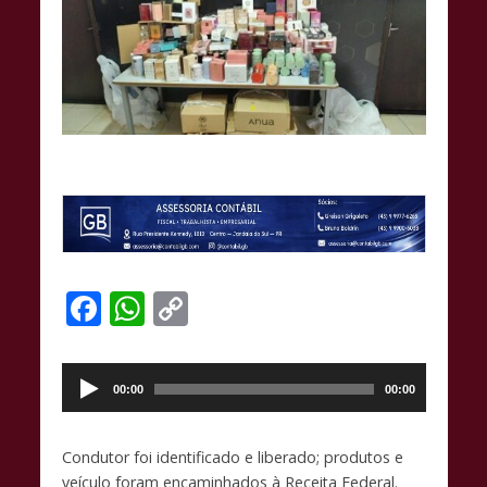
F
W
C
ac
h
o
Tocador
e
at
p
de
00:00
00:00
b
s
y
áudio
o
A
Li
Condutor foi identificado e liberado; produtos e
o
p
n
veículo foram encaminhados à Receita Federal.