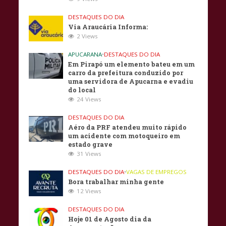
DESTAQUES DO DIA
Via Araucária Informa:
2 Views
APUCARANA
•
DESTAQUES DO DIA
Em Pirapó um elemento bateu em um
carro da prefeitura conduzido por
uma servidora de Apucarna e evadiu
do local
24 Views
DESTAQUES DO DIA
Aéro da PRF atendeu muito rápido
um acidente com motoqueiro em
estado grave
31 Views
DESTAQUES DO DIA
•
VAGAS DE EMPREGOS
Bora trabalhar minha gente
12 Views
DESTAQUES DO DIA
Hoje 01 de Agosto dia da