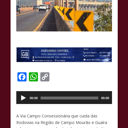
F
W
C
ac
h
o
Tocador
e
at
p
de
00:00
00:00
b
s
y
áudio
o
A
Li
A Via Campo Consessionária que cuida das
o
p
n
Rodovias na Região de Campo Mourão e Guaíra