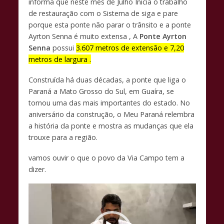
k
p
k
informa que neste mês de Julho Inicia o trabalho
de restauração com o Sistema de siga e pare
porque esta ponte não parar o trânsito e a ponte
Ayrton Senna é muito extensa ,
A
Ponte Ayrton
Senna
possui
3.607 metros
de extensão e 7,20
metros de largura .
Construída há duas décadas, a ponte que liga o
Paraná a Mato Grosso do Sul, em Guaíra, se
tornou uma das mais importantes do estado. No
aniversário da construção, o Meu Paraná relembra
a história da ponte e mostra as mudanças que ela
trouxe para a região.
vamos ouvir o que o povo da Via Campo tem a
dizer.
Tocador
de
vídeo