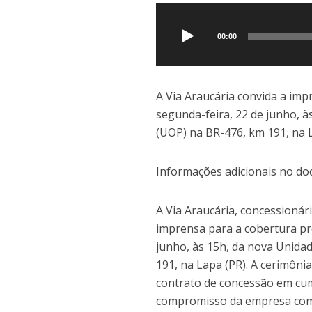
Tocador
e
at
p
de
b
s
y
áudio
00:00
o
A
Li
o
p
n
k
p
k
A Via Araucária convida a im
segunda-feira, 22 de junho, à
(UOP) na BR-476, km 191, na L
Informações adicionais no doc
A Via Araucária, concessionár
imprensa para a cobertura pr
junho, às 15h, da nova Unidad
191, na Lapa (PR). A cerimôn
contrato de concessão em cu
compromisso da empresa com a 