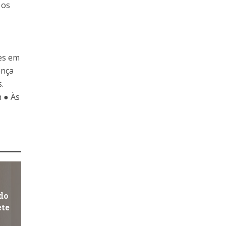
 os
6
tes em
ença
.
 ● Às
do
ete