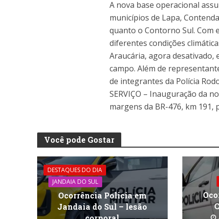
A nova base operacional ass
municípios de Lapa, Contenda
quanto o Contorno Sul. Com es
diferentes condições climátic
Araucária, agora desativado, 
campo. Além de representante
de integrantes da Polícia Rodo
SERVIÇO – Inauguração da nov
margens da BR-476, km 191, 
Você pode Gostar
DESTAQUES DO DIA
JANDAIA DO SUL
Oco
Ocorrência Policia em
C
Jandaia do Sul – lesão
corporal