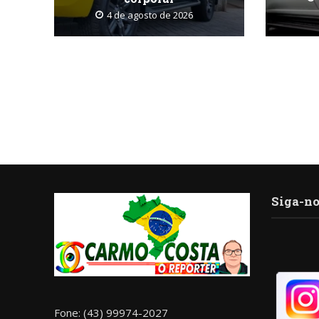
4 de agosto de 2026
Siga-no
Fone: (43) 99974-2027