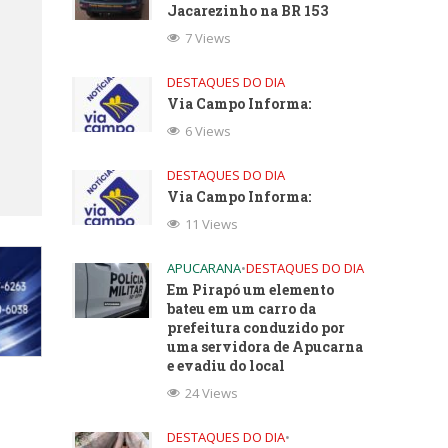
Jacarezinho na BR 153
7 Views
DESTAQUES DO DIA
Via Campo Informa:
6 Views
DESTAQUES DO DIA
Via Campo Informa:
11 Views
APUCARANA
•
DESTAQUES DO DIA
Em Pirapó um elemento
bateu em um carro da
prefeitura conduzido por
uma servidora de Apucarna
e evadiu do local
24 Views
DESTAQUES DO DIA
•