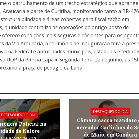
ume o patrulhamento de um trecho estratégico que abrange
, Araucária e parte de Curitiba, monitorando tanto a BR-47
trutura blindada e áreas cobertas para fiscalização em
as, a unidade centraliza as operações do antigo posto de
e oferece condições mais seguras e eficientes para os agen
s da Via Araucária, a cerimônia de inauguração terá a pres
viária Federal e autoridades municipais, estaduais e federais
a UOP da PRF na Lapa ● Segunda-feira, 22 de junho, às 15h
próximo à praça de pedágio da Lapa
DESTAQUES DO DIA
DESTAQUES DO DIA
Câmara cassa mandato 
rrência Policial na
vereador Carlinhos do S
idade de Kaloré
de Maio, em Cambira
4 de agosto de 2026