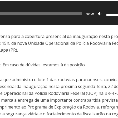
Use
00:00
as
setas
para
prensa para a cobertura presencial da inauguração nesta pr
cima
s 15h, da nova Unidade Operacional da Polícia Rodoviária Fe
ou
apa (PR).
para
baixo
. Em caso de dúvidas, estamos à disposição.
para
aume
ia que administra o lote 1 das rodovias paranaenses, convid
ou
esencial da inauguração nesta próxima segunda-feira, 22 d
dimin
e Operacional da Polícia Rodoviária Federal (UOP) na BR-47
o
ia marca a entrega de uma importante contrapartida previst
volum
mprimento ao Programa de Exploração da Rodovia, reforça
segurança viária e o fortalecimento da fiscalização na reg