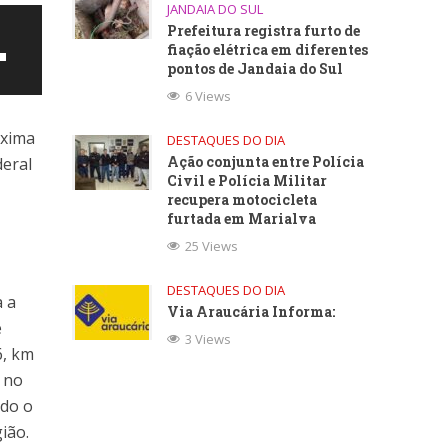
JANDAIA DO SUL
Prefeitura registra furto de
fiação elétrica em diferentes
pontos de Jandaia do Sul
6 Views
óxima
DESTAQUES DO DIA
Ação conjunta entre Polícia
deral
Civil e Polícia Militar
recupera motocicleta
furtada em Marialva
25 Views
ntar
DESTAQUES DO DIA
a a
Via Araucária Informa:
e
uir
3 Views
6, km
a no
e.
ndo o
ião.