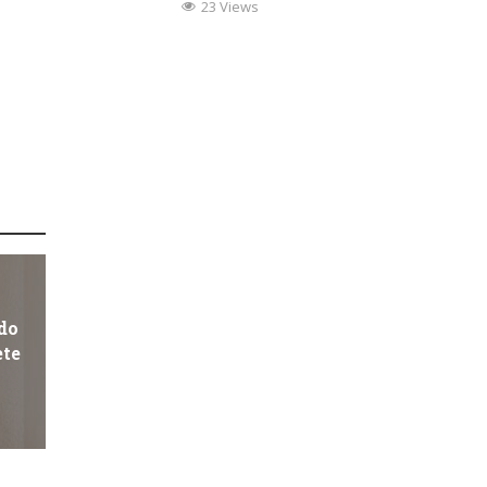
23 Views
do
ete