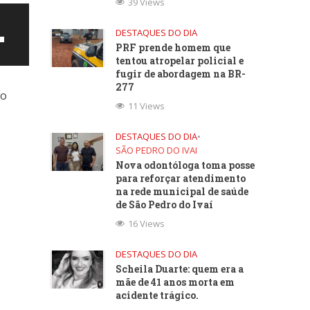
39 Views
DESTAQUES DO DIA
PRF prende homem que
tentou atropelar policial e
fugir de abordagem na BR-
277
to
11 Views
DESTAQUES DO DIA
•
SÃO PEDRO DO IVAI
Nova odontóloga toma posse
para reforçar atendimento
na rede municipal de saúde
ntar
de São Pedro do Ivaí
16 Views
uir
DESTAQUES DO DIA
e.
Scheila Duarte: quem era a
mãe de 41 anos morta em
acidente trágico.