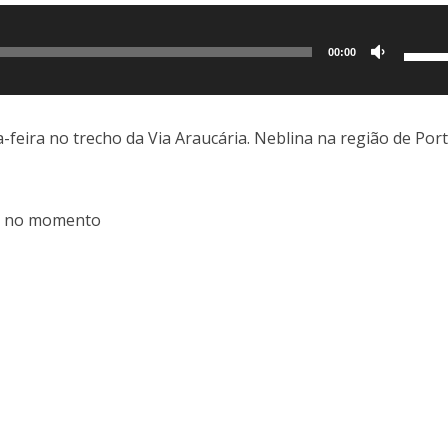
Use
00:00
as
setas
para
feira no trecho da Via Araucária. Neblina na região de Por
cima
ou
para
es no momento
baixo
para
aume
ou
dimin
o
volum