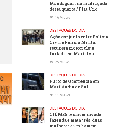
Mandaguari na madrugada
desta quarta / Fiat Uno
16 Views
DESTAQUES DO DIA
Ação conjunta entre Polícia
Civil e Polícia Militar
recupera motocicleta
furtada em Marialva
25 Views
DESTAQUES DO DIA
Furto de Ocorrência em
Marilândia do Sul
11 Views
DESTAQUES DO DIA
CIÚMES: Homem invade
fazenda e mata três: duas
mulheres e um homem