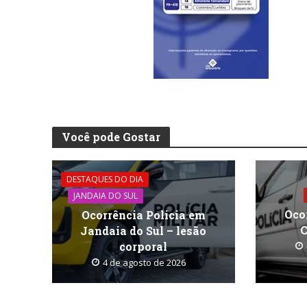
Você pode Gostar
DESTAQUES DO DIA
JANDAIA DO SUL
Oco
Ocorrência Policia em
C
Jandaia do Sul – lesão
corporal
4 de agosto de 2026