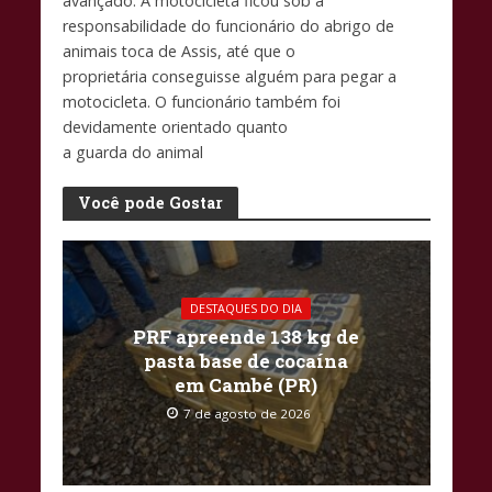
avançado. A motocicleta ficou sob a
responsabilidade do funcionário do abrigo de
animais toca de Assis, até que o
proprietária conseguisse alguém para pegar a
motocicleta. O funcionário também foi
devidamente orientado quanto
a guarda do animal
Você pode Gostar
DESTAQUES DO DIA
PRF apreende 138 kg de
pasta base de cocaína
em Cambé (PR)
7 de agosto de 2026