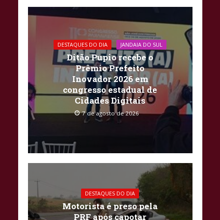
DESTAQUES DO DIA
JANDAIA DO SUL
Ditão Pupio recebe o
Prêmio Prefeito
Inovador 2026 em
congresso estadual de
Cidades Digitais
7 de agosto de 2026
DESTAQUES DO DIA
Motorista é preso pela
PRF após capotar