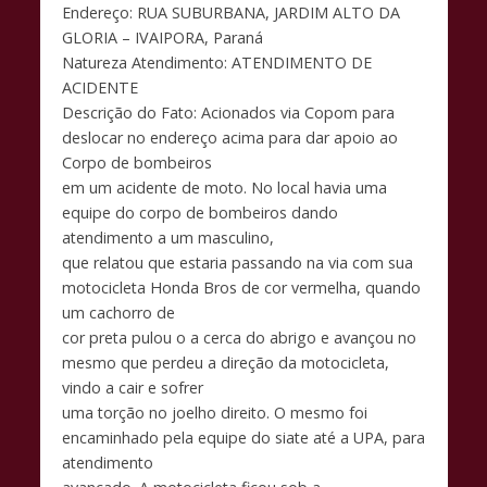
o
p
n
Endereço: RUA SUBURBANA, JARDIM ALTO DA
k
p
k
GLORIA – IVAIPORA, Paraná
Natureza Atendimento: ATENDIMENTO DE
ACIDENTE
Descrição do Fato: Acionados via Copom para
deslocar no endereço acima para dar apoio ao
Corpo de bombeiros
em um acidente de moto. No local havia uma
equipe do corpo de bombeiros dando
atendimento a um masculino,
que relatou que estaria passando na via com sua
motocicleta Honda Bros de cor vermelha, quando
um cachorro de
cor preta pulou o a cerca do abrigo e avançou no
mesmo que perdeu a direção da motocicleta,
vindo a cair e sofrer
uma torção no joelho direito. O mesmo foi
encaminhado pela equipe do siate até a UPA, para
atendimento