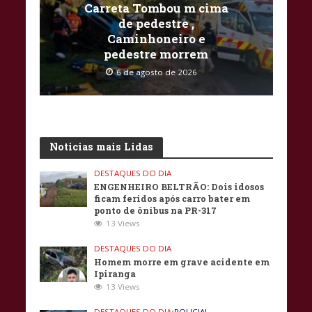
Carreta Tombou m cima
de pedestre ,
Caminhoneiro e
pedestre morrem
6 de agosto de 2026
Noticias mais Lidas
DESTAQUES DO DIA
ENGENHEIRO BELTRÃO: Dois idosos
ficam feridos após carro bater em
ponto de ônibus na PR-317
13 Views
DESTAQUES DO DIA
Homem morre em grave acidente em
Ipiranga
13 Views
DESTAQUES DO DIA
•
POLICIAL