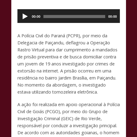
ac
h
o
Tocador
e
at
p
de
00:00
00:00
b
s
y
áudio
o
A
Li
A Polícia Civil do Paraná (PCPR), por meio da
o
p
n
Delegacia de Paiçandu, deflagrou a Operação
k
p
k
Rastro Virtual para dar cumprimento a mandados
de prisão preventiva e de busca domiciliar contra
um jovem de 19 anos investigado por crimes de
extorsão na internet. A prisão ocorreu em uma
residência no bairro Jardim Brasília, em Paiçandu.
No momento da abordagem, o investigado
estava utilizando tornozeleira eletrônica.
​A ação foi realizada em apoio operacional à Polícia
Civil de Goiás (PCGO), por meio do Grupo de
Investigação Criminal (GEIC) de Rio Verde,
responsável por conduzir a investigação principal.
De acordo com as autoridades goianas, o homem