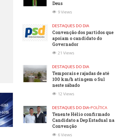
Deus
9 Views
DESTAQUES DO DIA
Convenção dos partidos que
apoiam o candidato do
Governador
21 Views
DESTAQUES DO DIA
Temporais e rajadas de até
100 km/h atingem o Sul
neste sábado
12 Views
DESTAQUES DO DIA
•
POLÍTICA
Tenente Hélio confirmado
Candidato a Dep Estadual na
Convenção
6 Views