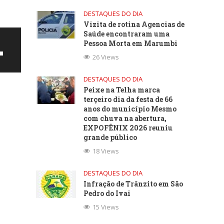
DESTAQUES DO DIA
Vizita de rotina Agencias de
Saúde encontraram uma
Pessoa Morta em Marumbi
26 Views
DESTAQUES DO DIA
Peixe na Telha marca
terçeiro dia da festa de 66
anos do município Mesmo
com chuva na abertura,
EXPOFÊNIX 2026 reuniu
grande público
18 Views
ntar
DESTAQUES DO DIA
Infração de Trânzito em São
uir
Pedro do Ivai
15 Views
e.