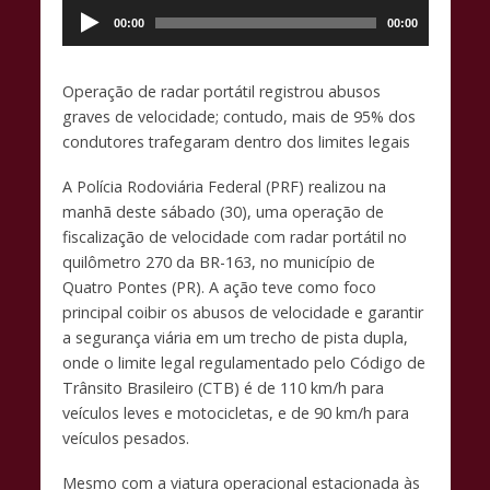
e
at
p
de
00:00
00:00
b
s
y
áudio
o
A
Li
Operação de radar portátil registrou abusos
o
p
n
graves de velocidade; contudo, mais de 95% dos
k
p
k
condutores trafegaram dentro dos limites legais
A Polícia Rodoviária Federal (PRF) realizou na
manhã deste sábado (30), uma operação de
fiscalização de velocidade com radar portátil no
quilômetro 270 da BR-163, no município de
Quatro Pontes (PR). A ação teve como foco
principal coibir os abusos de velocidade e garantir
a segurança viária em um trecho de pista dupla,
onde o limite legal regulamentado pelo Código de
Trânsito Brasileiro (CTB) é de 110 km/h para
veículos leves e motocicletas, e de 90 km/h para
veículos pesados.
Mesmo com a viatura operacional estacionada às