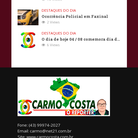
DESTAQUES DO DIA
Ocorrência Policial em Faxinal
2 Views
DESTAQUES DO DIA
O dia de hoje 04 / 08 comemora dia d…
6 Views
Fone: (43) 99974-2027
Email: carmo@net21.com.br
Site: www.carmocosta.com.br