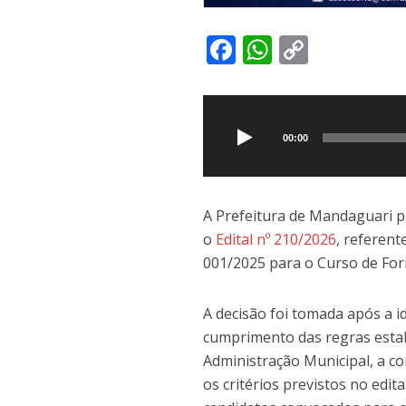
F
W
C
ac
h
o
Tocador
e
at
p
de
b
s
y
áudio
00:00
o
A
Li
o
p
n
k
p
k
A Prefeitura de Mandaguari pu
o
Edital nº 210/2026
, referen
001/2025 para o Curso de For
A decisão foi tomada após a id
cumprimento das regras esta
Administração Municipal, a c
os critérios previstos no edit