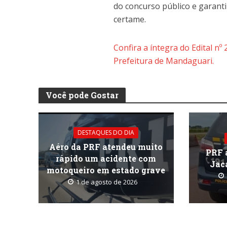
do concurso público e garanti
certame.
Confira a íntegra do Edital nº
Prefeitura de Mandaguari.
Você pode Gostar
DESTAQUES DO DIA
Aéro da PRF atendeu muito
PRF 
rápido um acidente com
Jac
motoqueiro em estado grave
1 de agosto de 2026