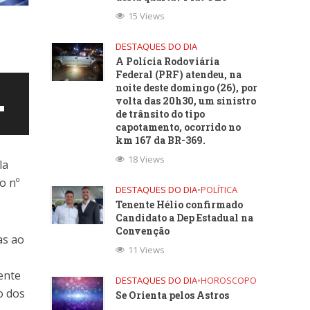
15 Views
DESTAQUES DO DIA
A Polícia Rodoviária
Federal (PRF) atendeu, na
noite deste domingo (26), por
volta das 20h30, um sinistro
de trânsito do tipo
capotamento, ocorrido no
km 167 da BR-369.
18 Views
la
o nº
DESTAQUES DO DIA
•
POLÍTICA
Tenente Hélio confirmado
Candidato a Dep Estadual na
Convenção
as ao
11 Views
ntar
ente
DESTAQUES DO DIA
•
HOROSCOPO
o dos
Se Orienta pelos Astros
uir