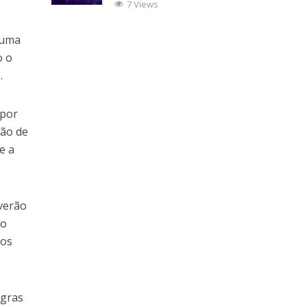
7 Views
e.
 uma
o o
.
 por
tão de
e a
everão
no
tos
egras