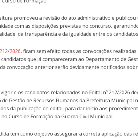
o Curso de Formação.
o
volum
eitura promoveu a revisão do ato administrativo e publicou
dade com as disposições previstas no concurso, garantind
alidade, da transparência e da igualdade entre os candidatos
º 212/2026
, ficam sem efeito todas as convocações realizadas
Os candidatos que já compareceram ao Departamento de Ges
a convocação anterior serão devidamente notificados sobr
vigor e os candidatos relacionados no Edital nº 212/2026 d
de Gestão de Recursos Humanos da Prefeitura Municipal 
ados da publicação do edital, para dar início aos procedimen
 no Curso de Formação da Guarda Civil Municipal.
dida tem como objetivo assegurar a correta aplicação das r