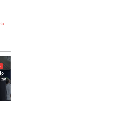
 da
A
do
l na