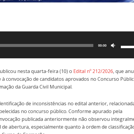
Use
00:00
as
setas
para
blicou nesta quarta-feira (10) o
Edital nº 212/2026
, que anu
cima
te à convocação de candidatos aprovados no Concurso Públic
ou
mação da Guarda Civil Municipal.
para
baixo
entificação de inconsistências no edital anterior, relacionad
para
belecidas no concurso público. Conforme apurado pela
aume
onvocação publicada anteriormente não observou integralm
ou
al de abertura, especialmente quanto à ordem de classificaçã
dimin