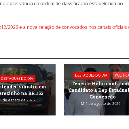
r a observância da ordem de classificação estabelecida no
 212/2026 e a nova relação de convocados nos canais oficiais
DESTAQUES DO DIA
POLÍTIC
DESTAQUES DO DIA
Tenente Hélio confirma
atendeu sinistro em
Candidato a Dep Estadua
arezinho na BR 153
Convenção
1 de agosto de 2026
1 de agosto de 2026