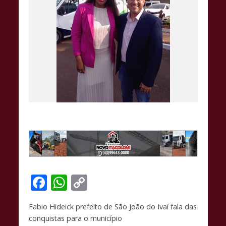
F
W
C
ac
h
o
Fabio Hideick prefeito de São João do Ivaí fala das
e
at
p
conquistas para o município