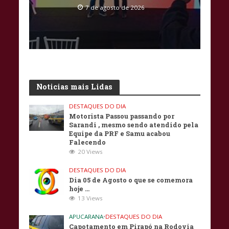
7 de agosto de 2026
Noticias mais Lidas
DESTAQUES DO DIA
Motorista Passou passando por
Sarandi , mesmo sendo atendido pela
Equipe da PRF e Samu acabou
Falecendo
20 Views
DESTAQUES DO DIA
Dia 05 de Agosto o que se comemora
hoje …
13 Views
APUCARANA
•
DESTAQUES DO DIA
Capotamento em Pirapó na Rodovia