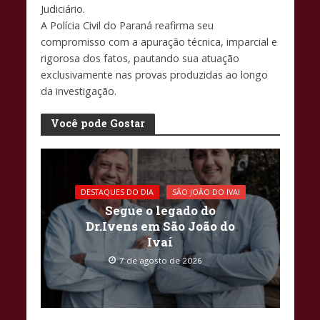
Judiciário.
A Polícia Civil do Paraná reafirma seu
compromisso com a apuração técnica, imparcial e
rigorosa dos fatos, pautando sua atuação
exclusivamente nas provas produzidas ao longo
da investigação.
Você pode Gostar
DESTAQUES DO DIA
SÃO JOÃO DO IVAI
Segue o legado do
Dr.Ivens em São João do
Ivaí
7 de agosto de 2026