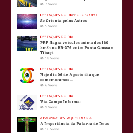
7 Views
DESTAQUES DO DIA
•
HOROSCOPO
Se Orienta pelos Astros
5 Views
DESTAQUES DO DIA
PRF flagra veículos acima dos 160
km/h na BR-376 entre Ponta Grossa e
Tibagi
18 Views
DESTAQUES DO DIA
Hoje dia 06 de Agosto dia que
comemoramos …
6 Views
DESTAQUES DO DIA
Via Campo Informa:
9 Views
A PALAVRA
•
DESTAQUES DO DIA
A Importância da Palavra de Deus
10 Views