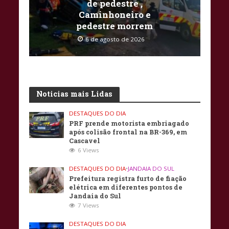
de pedestre ,
Caminhoneiro e
pedestre morrem
6 de agosto de 2026
Noticias mais Lidas
DESTAQUES DO DIA
PRF prende motorista embriagado
após colisão frontal na BR-369, em
Cascavel
6 Views
DESTAQUES DO DIA
•
JANDAIA DO SUL
Prefeitura registra furto de fiação
elétrica em diferentes pontos de
Jandaia do Sul
7 Views
DESTAQUES DO DIA