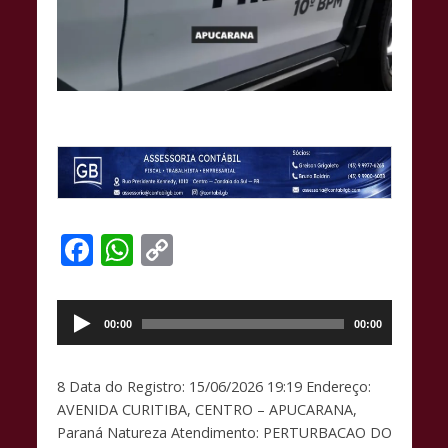
F
W
C
ac
h
o
Tocador
e
at
p
de
00:00
00:00
b
s
y
áudio
o
A
Li
8 Data do Registro: 15/06/2026 19:19 Endereço:
o
p
n
AVENIDA CURITIBA, CENTRO – APUCARANA,
k
p
k
Paraná Natureza Atendimento: PERTURBACAO DO