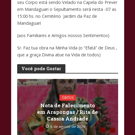
b
s
y
seu Corpo está sendo Velado na Capela do Prever
o
A
Li
em Mandaguari o Sepultamento será nesta -07 as
15:00 hs. no Cemitério Jardim da Paz de
o
p
n
Mandaguari
k
p
k
(aos Familiares e Amigos nossos Sentimentos)
Sr. Faz tua obra na Minha Vida (o “Efatá” de Deus ,
que a graça Divina atue na Vida de todos)
Você pode Gostar
ÓBITOS
Nota de Falecimento
em Arapongas / Rita de
Cassia Andrade
6 de agosto de 2026