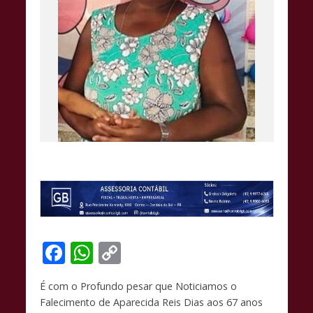
F
W
C
ac
h
o
É com o Profundo pesar que Noticiamos o
e
at
p
Falecimento de Aparecida Reis Dias aos 67 anos