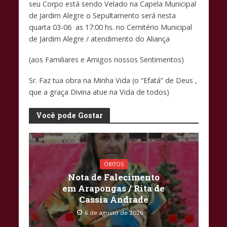
b
s
y
seu Corpo está sendo Velado na Capela Municipal
o
A
Li
de Jardim Alegre o Sepultamento será nesta
quarta 03-06 as 17:00 hs. no Cemitério Municipal
o
p
n
de Jardim Alegre / atendimento do Aliança
k
p
k
(aos Familiares e Amigos nossos Sentimentos)
Sr. Faz tua obra na Minha Vida (o “Efatá” de Deus ,
que a graça Divina atue na Vida de todos)
Você pode Gostar
ÓBITOS
Nota de Falecimento
em Arapongas / Rita de
Cassia Andrade
6 de agosto de 2026