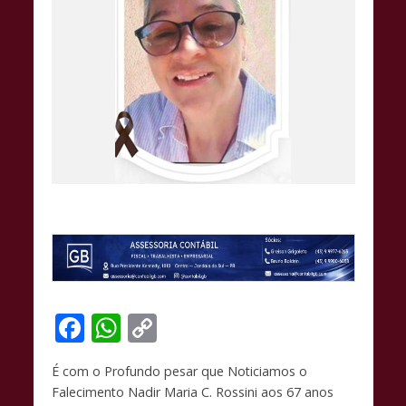
F
W
C
ac
h
o
É com o Profundo pesar que Noticiamos o
e
at
p
Falecimento Nadir Maria C. Rossini aos 67 anos