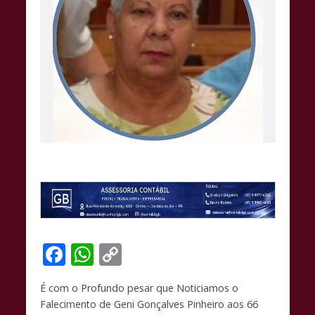
F
W
C
ac
h
o
É com o Profundo pesar que Noticiamos o
e
at
p
Falecimento de Geni Gonçalves Pinheiro aos 66