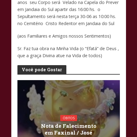
b
s
y
anos seu Corpo será Velado na Capela do Prever
o
A
Li
em Jandaia do Sul apartir das 16:00 hs. o
Sepultamento será nesta terça 30-06 as 10:00 hs.
o
p
n
no Cemitério Cristo Redentor em Jandaia do Sul
k
p
k
(aos Familiares e Amigos nossos Sentimentos)
Sr. Faz tua obra na Minha Vida (o “Efatá” de Deus ,
que a graça Divina atue na Vida de todos)
Você pode Gostar
ÓBITOS
Nota de Falecimento
em Faxinal / José