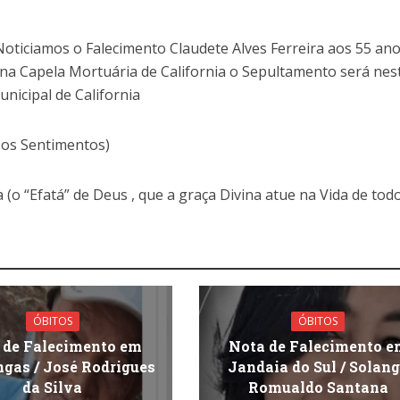
oticiamos o Falecimento Claudete Alves Ferreira aos 55 an
na Capela Mortuária de California o Sepultamento será nes
nicipal de California
sos Sentimentos)
 (o “Efatá” de Deus , que a graça Divina atue na Vida de tod
ÓBITOS
ÓBITOS
 de Falecimento em
Nota de Falecimento e
gas / José Rodrigues
Jandaia do Sul / Solan
da Silva
Romualdo Santana