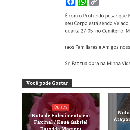
F
W
C
ac
h
o
É com o Profundo pesar que N
e
at
p
seu Corpo está sendo Velado 
b
s
y
quarta 27-05 no Cemitério Mu
o
A
Li
o
p
n
(aos Familiares e Amigos nos
k
p
k
Sr. Faz tua obra na Minha Vida
Você pode Gostar
ÓBITOS
Nota
Nota de Falecimento em
Arapon
Faxinal / Kauá Gabriel
Darodda Magioni