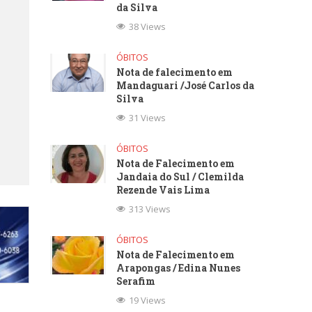
da Silva
38 Views
ÓBITOS
Nota de falecimento em
Mandaguari /José Carlos da
Silva
31 Views
ÓBITOS
Nota de Falecimento em
Jandaia do Sul / Clemilda
Rezende Vais Lima
313 Views
ÓBITOS
Nota de Falecimento em
Arapongas / Edina Nunes
Serafim
19 Views