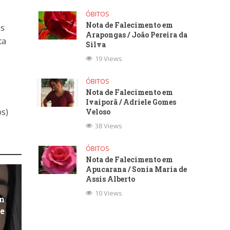
ÓBITOS
Nota de Falecimento em
os
Arapongas / João Pereira da
ta
Silva
19 Views
ÓBITOS
Nota de Falecimento em
Ivaiporã / Adriele Gomes
os)
Veloso
38 Views
ÓBITOS
Nota de Falecimento em
Apucarana / Sonia Maria de
Assis Alberto
10 Views
m
ge