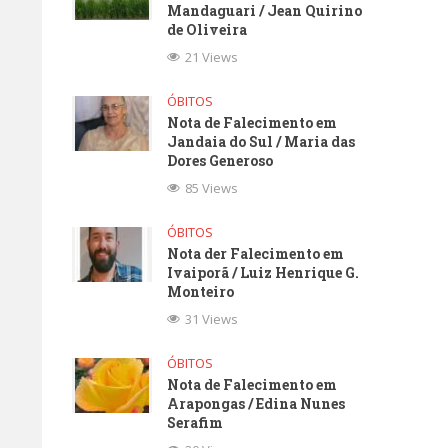
Mandaguari / Jean Quirino
de Oliveira
21 Views
ÓBITOS
Nota de Falecimento em
Jandaia do Sul / Maria das
Dores Generoso
85 Views
ÓBITOS
Nota der Falecimento em
Ivaiporã / Luiz Henrique G.
Monteiro
31 Views
ÓBITOS
Nota de Falecimento em
Arapongas / Edina Nunes
Serafim