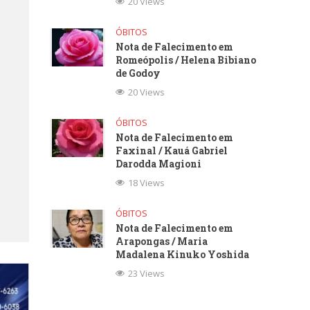
20 Views
ÓBITOS
Nota de Falecimento em
Romeópolis / Helena Bibiano
de Godoy
20 Views
ÓBITOS
Nota de Falecimento em
Faxinal / Kauá Gabriel
Darodda Magioni
18 Views
ÓBITOS
Nota de Falecimento em
Arapongas / Maria
Madalena Kinuko Yoshida
23 Views