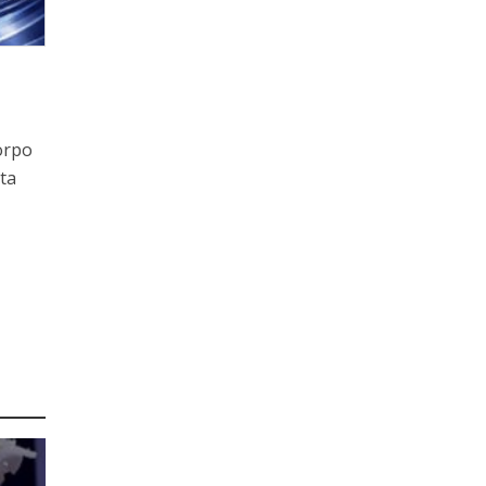
orpo
ta