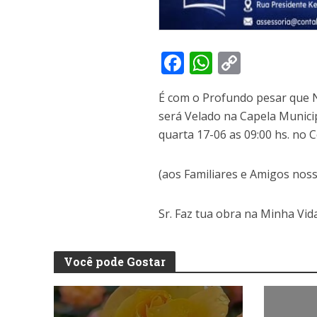
F
W
C
ac
h
o
É com o Profundo pesar que N
e
at
p
será Velado na Capela Munici
b
s
y
quarta 17-06 as 09:00 hs. no 
o
A
Li
o
p
n
(aos Familiares e Amigos nos
k
p
k
Sr. Faz tua obra na Minha Vid
Você pode Gostar