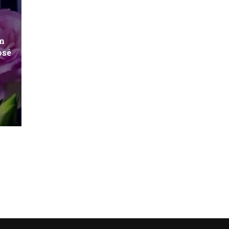
m
osé