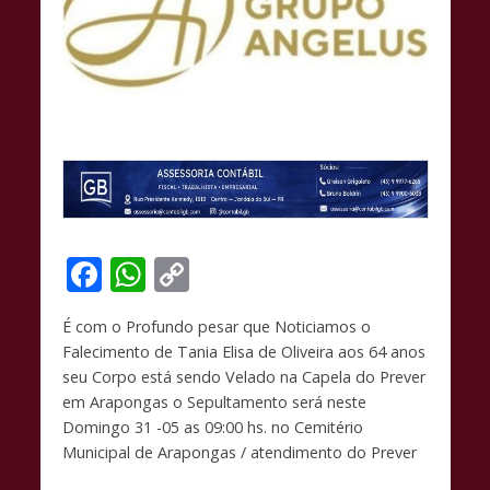
F
W
C
ac
h
o
É com o Profundo pesar que Noticiamos o
e
at
p
Falecimento de Tania Elisa de Oliveira aos 64 anos
b
s
y
seu Corpo está sendo Velado na Capela do Prever
o
A
Li
em Arapongas o Sepultamento será neste
Domingo 31 -05 as 09:00 hs. no Cemitério
o
p
n
Municipal de Arapongas / atendimento do Prever
k
p
k