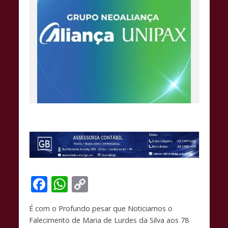
F
W
C
ac
h
o
É com o Profundo pesar que Noticiamos o
e
at
p
Falecimento de Maria de Lurdes da Silva aos 78