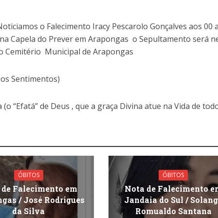
oticiamos o Falecimento Iracy Pescarolo Gonçalves aos 00
 na Capela do Prever em Arapongas o Sepultamento será n
no Cemitério Municipal de Arapongas
sos Sentimentos)
 (o “Efatá” de Deus , que a graça Divina atue na Vida de tod
ÓBITOS
ÓBITOS
 de Falecimento em
Nota de Falecimento e
gas / José Rodrigues
Jandaia do Sul / Solan
da Silva
Romualdo Santana