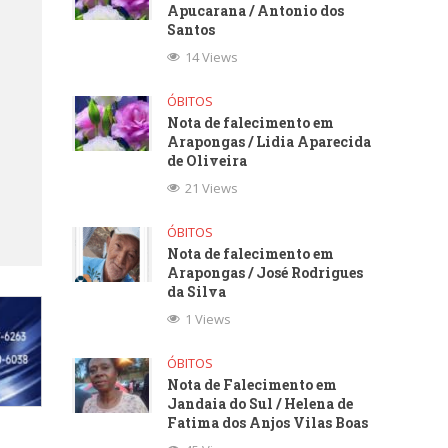
Apucarana / Antonio dos
Santos
14 Views
ÓBITOS
Nota de falecimento em
Arapongas / Lidia Aparecida
de Oliveira
21 Views
ÓBITOS
Nota de falecimento em
Arapongas / José Rodrigues
da Silva
1 Views
ÓBITOS
Nota de Falecimento em
Jandaia do Sul / Helena de
Fatima dos Anjos Vilas Boas