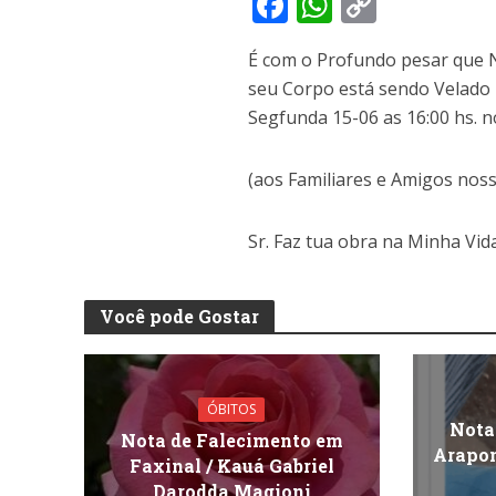
F
W
C
ac
h
o
É com o Profundo pesar que N
e
at
p
seu Corpo está sendo Velado
b
s
y
Segfunda 15-06 as 16:00 hs. 
o
A
Li
o
p
n
(aos Familiares e Amigos nos
k
p
k
Sr. Faz tua obra na Minha Vida
Você pode Gostar
ÓBITOS
Nota
Nota de Falecimento em
Arapon
Faxinal / Kauá Gabriel
Darodda Magioni