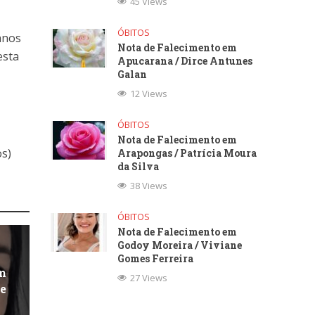
45 Views
ÓBITOS
 anos
Nota de Falecimento em
esta
Apucarana / Dirce Antunes
Galan
12 Views
ÓBITOS
Nota de Falecimento em
os)
Arapongas / Patrícia Moura
da Silva
38 Views
ÓBITOS
Nota de Falecimento em
Godoy Moreira / Viviane
Gomes Ferreira
m
27 Views
ge