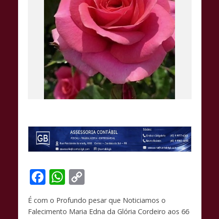
F
W
C
ac
h
o
É com o Profundo pesar que Noticiamos o
e
at
p
Falecimento Maria Edna da Glória Cordeiro aos 66