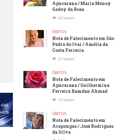
Apucarana / Maria Menoy
Godoy da Rosa
26 Views
ÓBITOS
Nota de Falecimento em São
Pedro do Ivai / Amélia da
Costa Ferreira
21 Views
ÓBITOS
Nota de Falecimento em
Apucarana / Guilhermina
Ferreira Ramdan Ahmad
14 Views
ÓBITOS
Nota de Falecimento em
Arapongas / José Rodrigues
da Silva