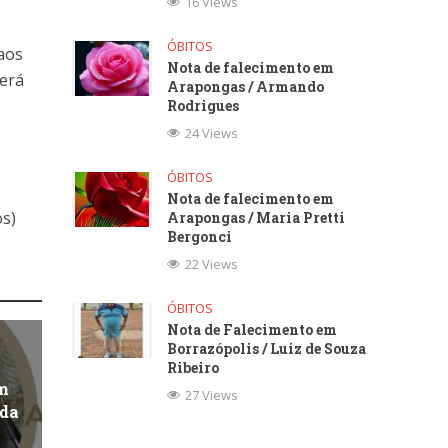
16 Views
ÓBITOS
aos
Nota de falecimento em
será
Arapongas / Armando
Rodrigues
24 Views
ÓBITOS
Nota de falecimento em
os)
Arapongas / Maria Pretti
Bergonci
22 Views
ÓBITOS
Nota de Falecimento em
Borrazópolis / Luiz de Souza
Ribeiro
m
27 Views
ida