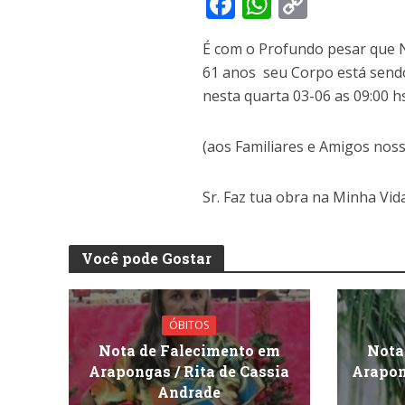
F
W
C
ac
h
o
É com o Profundo pesar que N
e
at
p
61 anos seu Corpo está send
b
s
y
nesta quarta 03-06 as 09:00 
o
A
Li
o
p
n
(aos Familiares e Amigos nos
k
p
k
Sr. Faz tua obra na Minha Vida
Você pode Gostar
ÓBITOS
Nota de Falecimento em
Nota
Arapongas / Rita de Cassia
Arapon
Andrade