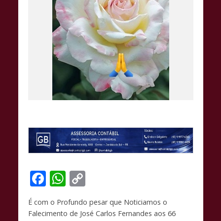
F
W
C
ac
h
o
É com o Profundo pesar que Noticiamos o
e
at
p
Falecimento de José Carlos Fernandes aos 66