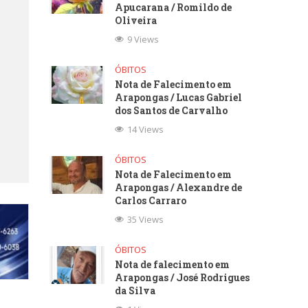
Apucarana / Romildo de
Oliveira
9 Views
ÓBITOS
Nota de Falecimento em
Arapongas / Lucas Gabriel
dos Santos de Carvalho
14 Views
ÓBITOS
Nota de Falecimento em
Arapongas / Alexandre de
Carlos Carraro
35 Views
ÓBITOS
Nota de falecimento em
Arapongas / José Rodrigues
da Silva