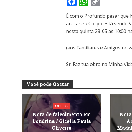
F
W
C
ac
h
o
É com o Profundo pesar que N
e
at
p
anos seu Corpo está sendo V
b
s
y
nesta quinta 28-05 as 10:00 
o
A
Li
o
p
n
(aos Familiares e Amigos nos
k
p
k
Sr. Faz tua obra na Minha Vida
Você pode Gostar
ÓBITOS
Nota de falecimento em
Nota
Londrina / Gicelia Paula
Ar
Oliveira
Madal