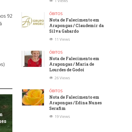
1 Views
ÓBITOS
aos 92
Nota de Falecimento em
á
Arapongas / Claudemir da
Silva Gabardo
11 Views
ÓBITOS
Nota de Falecimento em
os)
Arapongas / Maria de
Lourdes de Godoi
26 Views
ÓBITOS
Nota de Falecimento em
Arapongas / Edina Nunes
Serafim
m
19 Views
ues