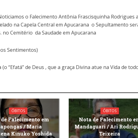
oticiamos o Falecimento Antônia Frascisquinha Rodrigues 
elado na Capela Central em Apucarana o Sepultamento ser
hs. no Cemitério da Saudade em Apucarana
sos Sentimentos)
 (o “Efatá” de Deus , que a graça Divina atue na Vida de tod
ÓBITOS
ÓBITOS
 de Falecimento em
Nota de Falecimento e
apongas / Maria
Mandaguari / Ari Rodrig
ena Kinuko Yoshida
Teixeira