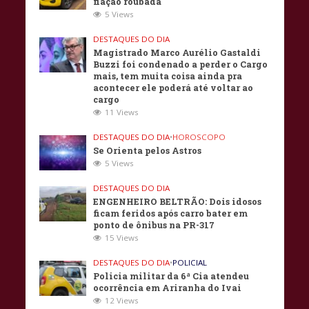
fiação roubada
5 Views
DESTAQUES DO DIA
Magistrado Marco Aurélio Gastaldi
Buzzi foi condenado a perder o Cargo
mais, tem muita coisa ainda pra
acontecer ele poderá até voltar ao
cargo
11 Views
DESTAQUES DO DIA
•
HOROSCOPO
Se Orienta pelos Astros
5 Views
DESTAQUES DO DIA
ENGENHEIRO BELTRÃO: Dois idosos
ficam feridos após carro bater em
ponto de ônibus na PR-317
15 Views
DESTAQUES DO DIA
•
POLICIAL
Policia militar da 6ª Cia atendeu
ocorrência em Ariranha do Ivai
12 Views