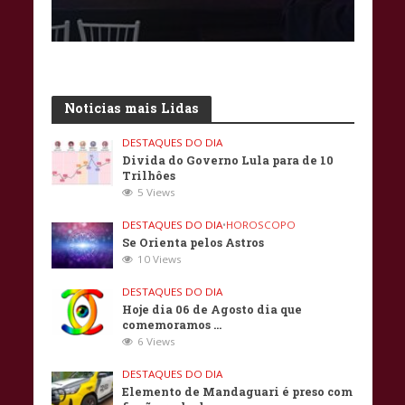
Noticias mais Lidas
DESTAQUES DO DIA
Divida do Governo Lula para de 10
Trilhôes
5 Views
DESTAQUES DO DIA
•
HOROSCOPO
Se Orienta pelos Astros
10 Views
DESTAQUES DO DIA
Hoje dia 06 de Agosto dia que
comemoramos …
6 Views
DESTAQUES DO DIA
Elemento de Mandaguari é preso com