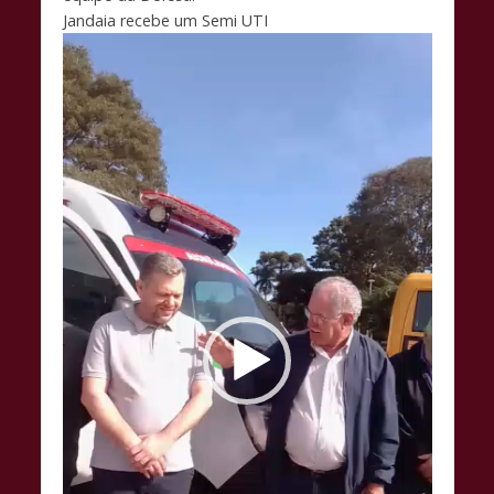
k
p
k
Jandaia recebe um Semi UTI
Tocador
de
vídeo