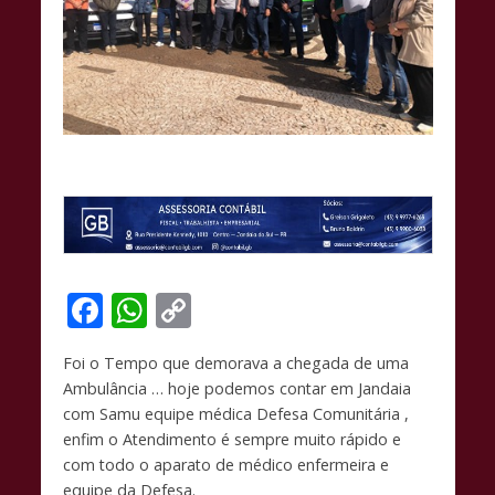
F
W
C
ac
h
o
Foi o Tempo que demorava a chegada de uma
e
at
p
Ambulância … hoje podemos contar em Jandaia
b
s
y
com Samu equipe médica Defesa Comunitária ,
o
A
Li
enfim o Atendimento é sempre muito rápido e
com todo o aparato de médico enfermeira e
o
p
n
equipe da Defesa.