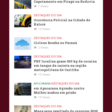
Capotamento em Pirapó na Rodovia
7 Views
DESTAQUES DO DIA
Ocorrência Policial na Cidade de
Kaloré
19 Views
DESTAQUES DO DIA
Ciclone Bomba no Paraná
2 Views
DESTAQUES DO DIA
PRF localiza quase 300 kg de cocaína
em tanque de carreta na região
metropolitana de Curitiba
15 Views
APUCARANA
•
DESTAQUES DO DIA
em Apucarana Agresão contro
Mulher acabou em prisão
19 Views
DESTAQUES DO DIA
Mega sena resultado do concurso 3039