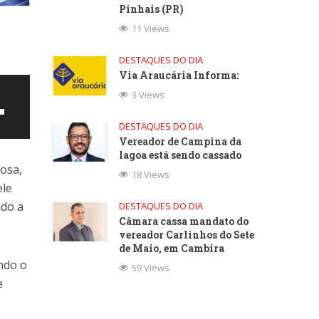
Pinhais (PR)
11 Views
DESTAQUES DO DIA
Via Araucária Informa:
3 Views
DESTAQUES DO DIA
Vereador de Campina da
lagoa está sendo cassado
osa,
18 Views
ele
ndo a
DESTAQUES DO DIA
Câmara cassa mandato do
vereador Carlinhos do Sete
de Maio, em Cambira
ando o
59 Views
ntar
e
uir