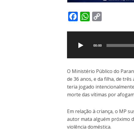
F
W
C
ac
h
o
Tocador
e
at
p
de
b
s
y
áudio
00:00
o
A
Li
o
p
n
k
p
k
O
Ministério Público do Para
de 36 anos, e da filha, de trê
teria jogado intencionalment
morte das vítimas por afoga
Em relação à criança, o MP sus
autor mata alguém próximo da
violência doméstica.