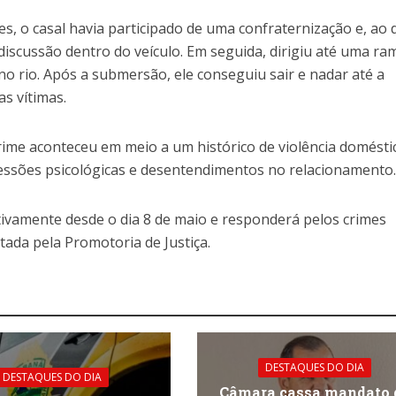
o
s, o casal havia participado de uma confraternização e, ao 
volum
discussão dentro do veículo. Em seguida, dirigiu até uma r
no rio. Após a submersão, ele conseguiu sair e nadar até a
s vítimas.
rime aconteceu em meio a um histórico de violência domésti
essões psicológicas e desentendimentos no relacionamento
ivamente desde o dia 8 de maio e responderá pelos crimes
ada pela Promotoria de Justiça.
DESTAQUES DO DIA
DESTAQUES DO DIA
Câmara cassa mandato 