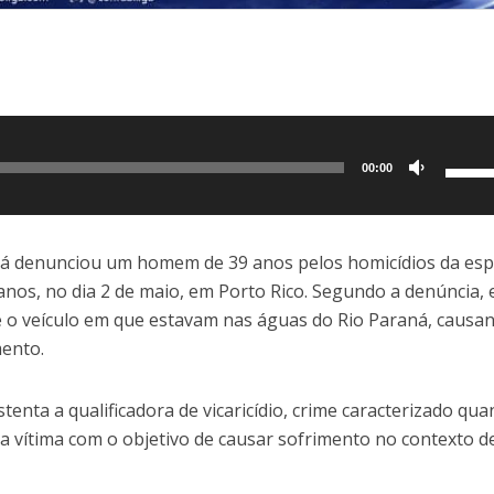
Use
00:00
as
setas
para
ná
denunciou um homem de 39 anos pelos homicídios da esp
cima
s anos, no dia 2 de maio, em
Porto Rico
. Segundo a denúncia, 
ou
e o veículo em que estavam nas águas do Rio Paraná, causa
para
mento.
baixo
para
tenta a qualificadora de vicaricídio, crime caracterizado qu
aume
 vítima com o objetivo de causar sofrimento no contexto d
ou
dimin