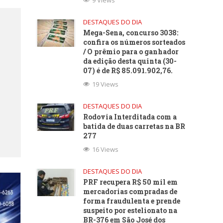
9 Views
DESTAQUES DO DIA
Mega-Sena, concurso 3038:
confira os números sorteados
/ O prêmio para o ganhador
da edição desta quinta (30-
07) é de R$ 85.091.902,76.
19 Views
DESTAQUES DO DIA
Rodovia Interditada com a
batida de duas carretas na BR
277
16 Views
DESTAQUES DO DIA
PRF recupera R$ 50 mil em
mercadorias compradas de
forma fraudulenta e prende
suspeito por estelionato na
BR-376 em São José dos