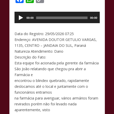
ac
h
o
Tocador
e
at
p
de
00:00
00:00
b
s
y
áudio
o
A
Li
Data do Registro: 29/05/2026 07:25
o
p
n
Endereço: AVENIDA DOUTOR GETULIO VARGAS,
k
p
k
1135, CENTRO – JANDAIA DO SUL, Paraná
Natureza Atendimento: Dano
Descrição do Fato:
Esta equipe foi acionada pela gerente da farmácia
São João relatando que chegou pra abrir a
Farmácia e
encontrou o blindex quebrado, rapidamente
deslocamos até o local e juntamente com o
funcionários entramos
na farmácia para averiguar, vários armários foram
revirados porém não foi levado nada
aparentemente, visto