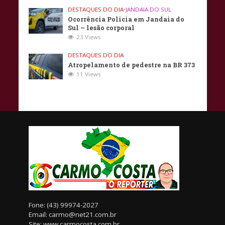
DESTAQUES DO DIA
•
JANDAIA DO SUL
Ocorrência Policia em Jandaia do
Sul – lesão corporal
23 Views
DESTAQUES DO DIA
Atropelamento de pedestre na BR 373
11 Views
Fone: (43) 99974-2027
Email: carmo@net21.com.br
Site: www.carmocosta.com.br