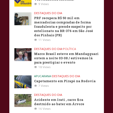
9 Views
DESTAQUES DO DIA
PRF recupera R$ 50 mil em
mercadorias compradas de forma
fraudulenta e prende suspeito por
estelionato na BR-376 em São José
dos Pinhais (PR)
11 Views
DESTAQUES DO DIA
•
POLÍTICA
Marco Brasil esteve em Mandagguari
ontem a noite 03-08 / estivemos lá
para prestigiar o evento
18 Views
APUCARANA
•
DESTAQUES DO DIA
Capotamento em Pirapó na Rodovia
7 Views
DESTAQUES DO DIA
Acidente em Irati , carro fica
destruido ao bater em Árvore
16 Views