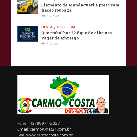
Elemento de Mandaguari é preso com
fiação roubada
5 Views
DESTAQUES DO DIA
Que trabalhar ?? fique de olho nas
vagar de emprego
6 Views
Fone: (43) 99974-2027
Email: carmo@net21.com.br
Site: www.carmocosta.com.br