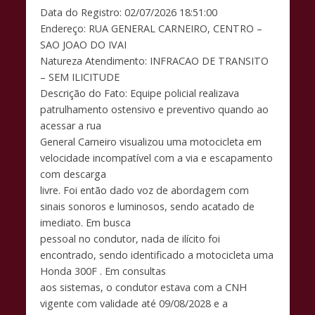
o
A
Li
Data do Registro: 02/07/2026 18:51:00
o
p
n
Endereço: RUA GENERAL CARNEIRO, CENTRO –
k
p
k
SAO JOAO DO IVAI
Natureza Atendimento: INFRACAO DE TRANSITO
– SEM ILICITUDE
Descrição do Fato: Equipe policial realizava
patrulhamento ostensivo e preventivo quando ao
acessar a rua
General Carneiro visualizou uma motocicleta em
velocidade incompatível com a via e escapamento
com descarga
livre. Foi então dado voz de abordagem com
sinais sonoros e luminosos, sendo acatado de
imediato. Em busca
pessoal no condutor, nada de ilícito foi
encontrado, sendo identificado a motocicleta uma
Honda 300F . Em consultas
aos sistemas, o condutor estava com a CNH
vigente com validade até 09/08/2028 e a