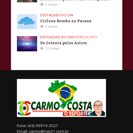
7 Views
DESTAQUES DO DIA
Ciclone Bomba no Paraná
2 Views
DESTAQUES DO DIA
•
HOROSCOPO
Se Orienta pelos Astros
10 Views
Fone: (43) 99974-2027
Email: carmo@net21.com.br