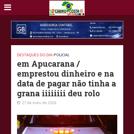
DESTAQUES DO DIA
•
POLICIAL
em Apucarana /
emprestou dinheiro e na
data de pagar não tinha a
grana iiiiiiii deu rolo
27 de maio de 2026