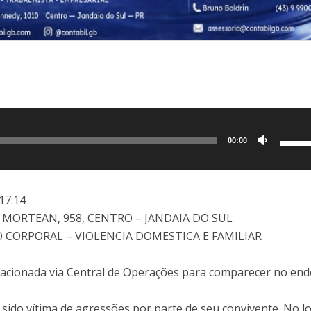
Use
00:00
as
setas
para
17:14
cima
A MORTEAN, 958, CENTRO – JANDAIA DO SUL
ou
AO CORPORAL – VIOLENCIA DOMESTICA E FAMILIAR
para
baixo
foi acionada via Central de Operações para comparecer no en
para
aume
r sido vítima de agressões por parte de seu convivente. No lo