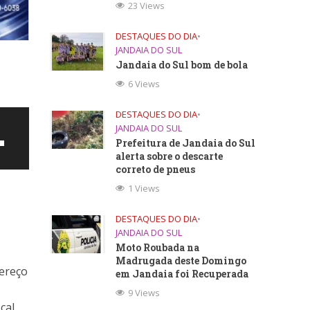
23 Views
DESTAQUES DO DIA
•
JANDAIA DO SUL
Jandaia do Sul bom de bola
6 Views
DESTAQUES DO DIA
•
JANDAIA DO SUL
Prefeitura de Jandaia do Sul
alerta sobre o descarte
correto de pneus
1 Views
DESTAQUES DO DIA
•
JANDAIA DO SUL
Moto Roubada na
Madrugada deste Domingo
dereço
em Jandaia foi Recuperada
9 Views
ntar
cal,