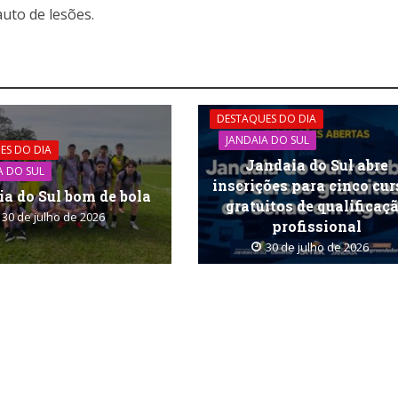
uto de lesões.
DESTAQUES DO DIA
JANDAIA DO SUL
ES DO DIA
Jandaia do Sul abre
A DO SUL
inscrições para cinco cu
a do Sul bom de bola
gratuitos de qualificaç
30 de julho de 2026
profissional
30 de julho de 2026