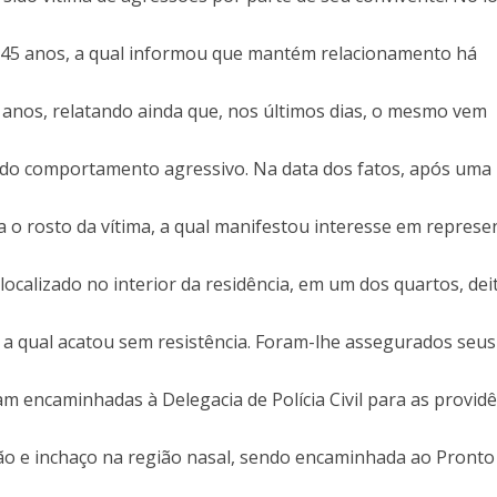
ou
dimin
K. 45 anos, a qual informou que mantém relacionamento há
o
volum
7 anos, relatando ainda que, nos últimos dias, o mesmo vem
ndo comportamento agressivo. Na data dos fatos, após uma
a o rosto da vítima, a qual manifestou interesse em represe
oi localizado no interior da residência, em um dos quartos, de
 a qual acatou sem resistência. Foram-lhe assegurados seus
ram encaminhadas à Delegacia de Polícia Civil para as provid
ão e inchaço na região nasal, sendo encaminhada ao Pronto