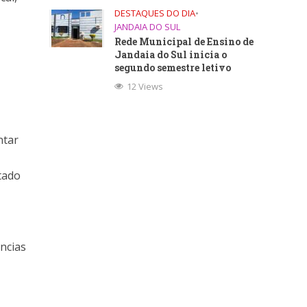
DESTAQUES DO DIA
•
uir
JANDAIA DO SUL
Rede Municipal de Ensino de
Jandaia do Sul inicia o
e.
segundo semestre letivo
12 Views
ntar
itado
ências