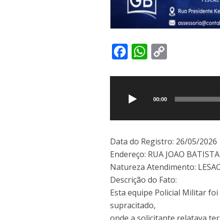
F
W
C
ac
h
o
Tocador
e
at
p
de
b
s
y
áudio
00:00
o
A
Li
o
p
n
k
p
k
Data do Registro: 26/05/2026 
Endereço: RUA JOAO BATIST
Natureza Atendimento: LES
Descrição do Fato:
Esta equipe Policial Militar 
supracitado,
onde a solicitante relatava te