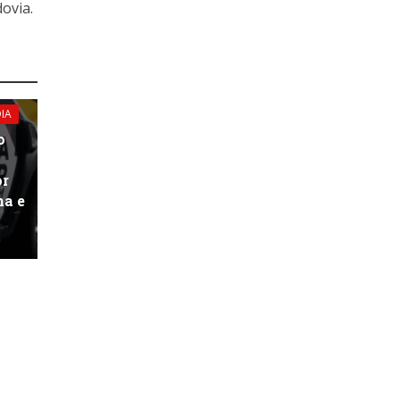
ovia.
IA
o
or
na e