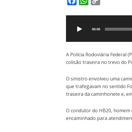
F
W
C
ac
h
o
Tocador
e
at
p
de
b
s
y
áudio
00:00
o
A
Li
o
p
n
k
p
k
A Polícia Rodoviária Federal 
colisão traseira no trevo do P
O sinistro envolveu uma cam
que trafegavam no sentido Fo
traseira da caminhonete e, em
O condutor do HB20, homem d
encaminhado para atendimento