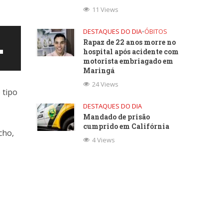
11 Views
DESTAQUES DO DIA
•
ÓBITOS
Rapaz de 22 anos morre no
hospital após acidente com
motorista embriagado em
Maringá
24 Views
 tipo
DESTAQUES DO DIA
Mandado de prisão
cumprido em Califórnia
cho,
4 Views
ntar
uir
e.