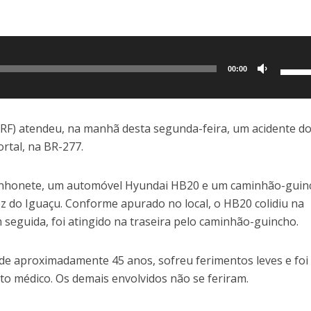
Use
00:00
as
setas
para
(PRF) atendeu, na manhã desta segunda-feira, um acidente do
cima
ortal, na BR-277.
ou
para
inhonete, um automóvel Hyundai HB20 e um caminhão-guin
baixo
z do Iguaçu. Conforme apurado no local, o HB20 colidiu na
para
 seguida, foi atingido na traseira pelo caminhão-guincho.
aume
ou
e aproximadamente 45 anos, sofreu ferimentos leves e foi
dimin
 médico. Os demais envolvidos não se feriram.
o
volum