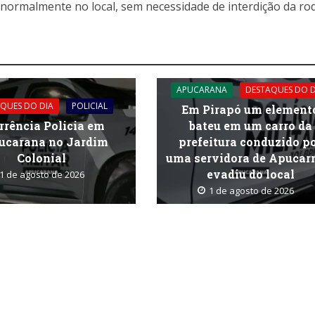
normalmente no local, sem necessidade de interdição da rod
APUCARANA
DESTAQUES DO D
QUES DO DIA
POLICIAL
Em Pirapó um element
rrência Policia em
bateu em um carro da
ucarana no Jardim
prefeitura conduzido p
Colonial
uma servidora de Apucar
evadiu do local
1 de agosto de 2026
1 de agosto de 2026