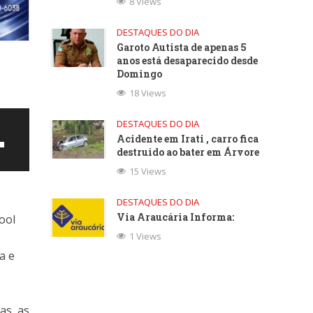
8 Views
DESTAQUES DO DIA
Garoto Autista de apenas 5
anos está desaparecido desde
Domingo
18 Views
DESTAQUES DO DIA
Acidente em Irati , carro fica
destruido ao bater em Árvore
15 Views
DESTAQUES DO DIA
Via Araucária Informa:
cool
1 Views
a e
ntar
as, as