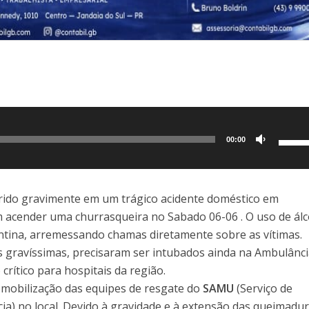
Use
00:00
as
setas
para
rido gravimente em um trágico acidente doméstico em
cima
 acender uma churrasqueira no Sabado 06-06
. O uso de ál
ou
tina, arremessando chamas diretamente sobre as vítimas.
para
gravíssimas, precisaram ser intubados ainda na Ambulânci
baixo
crítico para hospitais da região.
para
mobilização das equipes de resgate do
SAMU
(Serviço de
aume
a) no local. Devido à gravidade e à extensão das queimadur