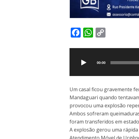
F
W
C
ac
h
o
Tocador
e
at
p
de
b
s
y
áudio
00:00
o
A
Li
o
p
n
k
p
k
Um casal ficou gravemente fe
Mandaguari quando tentavam
provocou uma explosão repen
Ambos sofreram queimaduras 
foram transferidos em estado 
A explosão gerou uma rápida 
Atendimento Móvel de Urgênci