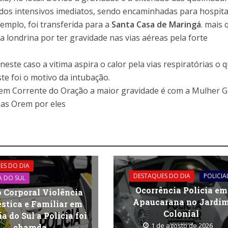
ou
ados intensivos imediatos, sendo encaminhadas para hospita
dimin
emplo, foi transferida para a
Santa Casa de Maringá
. mais 
o
a londrina por ter gravidade nas vias aéreas pela forte
volum
 neste caso a vitima aspira o calor pela vias respiratórias o 
te foi o motivo da intubação.
 em Corrente do Oração a maior gravidade é com a Mulher G
mas Orem por eles
ES DO DIA
DESTAQUES DO DIA
POLICIA
A DO SUL
Ocorrência Policia em
 Corporal Violência
Apaucarana no Jardi
stica e Familiar em
Colonial
a do Sul a Policia foi
1 de agosto de 2026
chamda