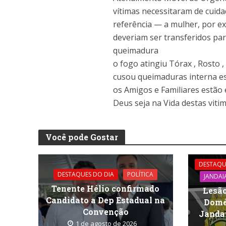
vítimas necessitaram de cuid
referência — a mulher, por ex
deveriam ser transferidos par
queimadura
o fogo atingiu Tórax , Rosto ,
cusou queimaduras interna es
os Amigos e Familiares estão
Deus seja na Vida destas viti
Você pode Gostar
DESTAQU
DESTAQUES DO DIA
POLÍTICA
JANDAI
Tenente Hélio confirmado
Lesão
Candidato a Dep Estadual na
Domé
Convenção
Jandai
1 de agosto de 2026