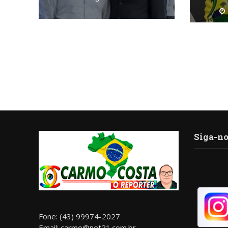
Siga-no
Fone: (43) 99974-2027
Email: carmo@net21.com.br