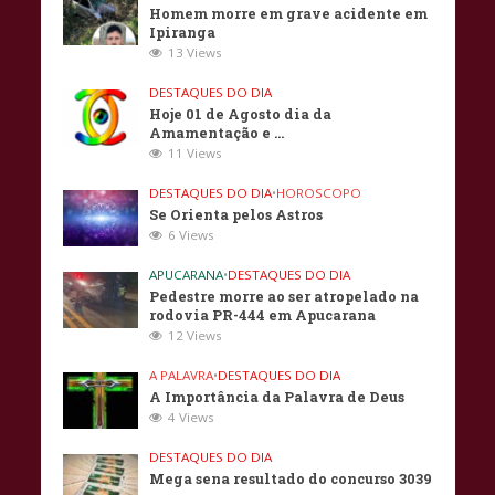
Homem morre em grave acidente em
Ipiranga
13 Views
DESTAQUES DO DIA
Hoje 01 de Agosto dia da
Amamentação e …
11 Views
DESTAQUES DO DIA
•
HOROSCOPO
Se Orienta pelos Astros
6 Views
APUCARANA
•
DESTAQUES DO DIA
Pedestre morre ao ser atropelado na
rodovia PR-444 em Apucarana
12 Views
A PALAVRA
•
DESTAQUES DO DIA
A Importância da Palavra de Deus
4 Views
DESTAQUES DO DIA
Mega sena resultado do concurso 3039