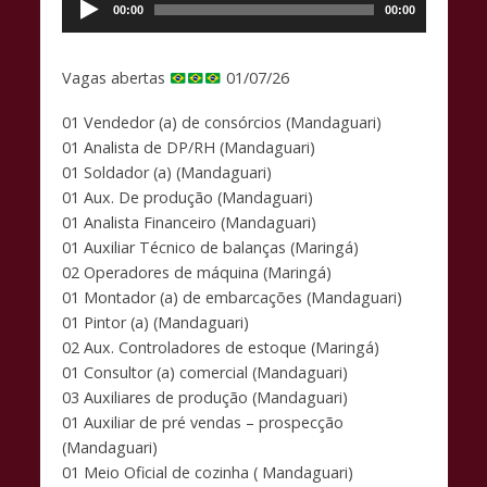
de
00:00
00:00
b
s
y
áudio
o
A
Li
Vagas abertas
01/07/26
o
p
n
01 Vendedor (a) de consórcios (Mandaguari)
k
p
k
01 Analista de DP/RH (Mandaguari)
01 Soldador (a) (Mandaguari)
01 Aux. De produção (Mandaguari)
01 Analista Financeiro (Mandaguari)
01 Auxiliar Técnico de balanças (Maringá)
02 Operadores de máquina (Maringá)
01 Montador (a) de embarcações (Mandaguari)
01 Pintor (a) (Mandaguari)
02 Aux. Controladores de estoque (Maringá)
01 Consultor (a) comercial (Mandaguari)
03 Auxiliares de produção (Mandaguari)
01 Auxiliar de pré vendas – prospecção
(Mandaguari)
01 Meio Oficial de cozinha ( Mandaguari)