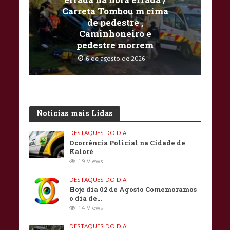
Carreta Tombou m cima
de pedestre ,
Caminhoneiro e
pedestre morrem
6 de agosto de 2026
Noticias mais Lidas
DESTAQUES DO DIA
Ocorrência Policial na Cidade de
Kaloré
19 Views
DESTAQUES DO DIA
Hoje dia 02 de Agosto Comemoramos
o dia de…
14 Views
DESTAQUES DO DIA