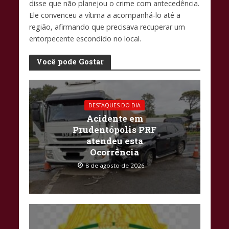
disse que não planejou o crime com antecedência.
Ele convenceu a vítima a acompanhá-lo até a
região, afirmando que precisava recuperar um
entorpecente escondido no local.
Você pode Gostar
DESTAQUES DO DIA
Acidente em
Prudentópolis PRF
atendeu esta
Ocorrência
8 de agosto de 2026