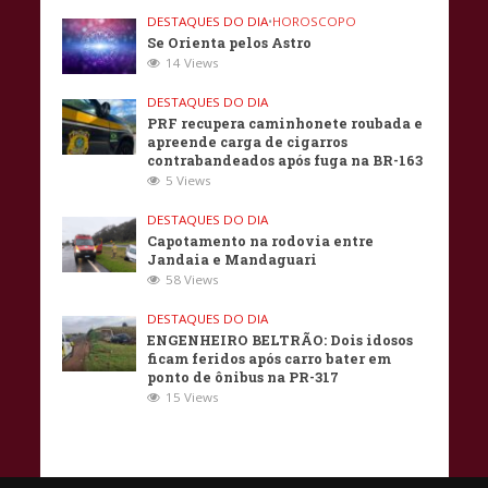
DESTAQUES DO DIA
•
HOROSCOPO
Se Orienta pelos Astro
14 Views
DESTAQUES DO DIA
PRF recupera caminhonete roubada e
apreende carga de cigarros
contrabandeados após fuga na BR-163
5 Views
DESTAQUES DO DIA
Capotamento na rodovia entre
Jandaia e Mandaguari
58 Views
DESTAQUES DO DIA
ENGENHEIRO BELTRÃO: Dois idosos
ficam feridos após carro bater em
ponto de ônibus na PR-317
15 Views