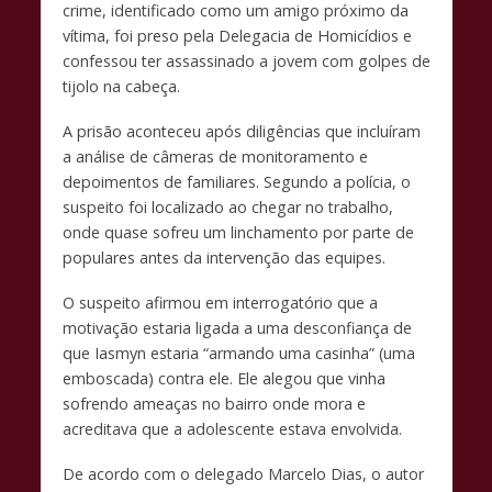
crime, identificado como um amigo próximo da
o
p
n
vítima, foi preso pela Delegacia de Homicídios e
k
p
k
confessou ter assassinado a jovem com golpes de
tijolo na cabeça.
A prisão aconteceu após diligências que incluíram
a análise de câmeras de monitoramento e
depoimentos de familiares. Segundo a polícia, o
suspeito foi localizado ao chegar no trabalho,
onde quase sofreu um linchamento por parte de
populares antes da intervenção das equipes.
O suspeito afirmou em interrogatório que a
motivação estaria ligada a uma desconfiança de
que Iasmyn estaria “armando uma casinha” (uma
emboscada) contra ele. Ele alegou que vinha
sofrendo ameaças no bairro onde mora e
acreditava que a adolescente estava envolvida.
De acordo com o delegado Marcelo Dias, o autor