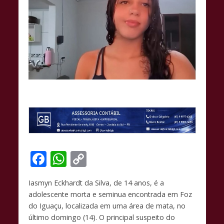
F
W
C
ac
h
o
Iasmyn Eckhardt da Silva, de 14 anos, é a
e
at
p
adolescente morta e seminua encontrada em Foz
b
s
y
do Iguaçu, localizada em uma área de mata, no
o
A
Li
último domingo (14). O principal suspeito do