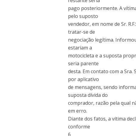
restante seria
pago posteriormente. A vítima
pelo suposto
vendedor, em nome de Sr. R.F.
tratar-se de
negociação legítima. Informou
estariam a
motocicleta e a suposta propr
seria parente
desta. Em contato com a Sra.
por aplicativo
de mensagens, sendo informad
suposta dívida do
comprador, razão pela qual n
em erro.
Diante dos fatos, a vítima dec
conforme
6