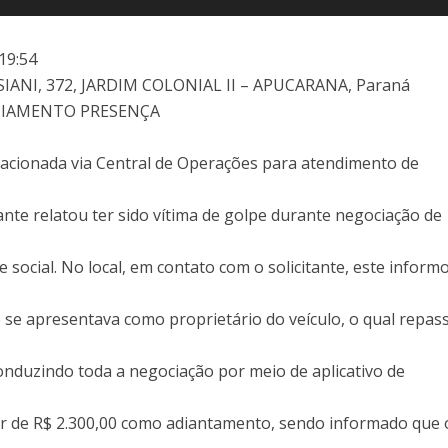
setas
para
19:54
cima
IANI, 372, JARDIM COLONIAL II – APUCARANA, Paraná
ou
ICIAMENTO PRESENÇA
para
baixo
foi acionada via Central de Operações para atendimento de
para
aume
tante relatou ter sido vítima de golpe durante negociação de
ou
dimin
 social. No local, em contato com o solicitante, este inform
o
volum
 se apresentava como proprietário do veículo, o qual repas
onduzindo toda a negociação por meio de aplicativo de
valor de R$ 2.300,00 como adiantamento, sendo informado que 