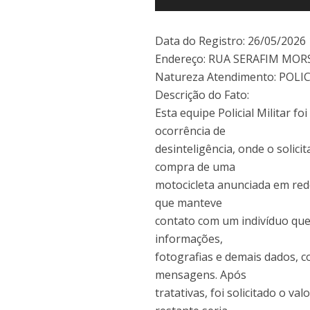
o
A
Li
o
p
n
k
p
k
Data do Registro: 26/05/2026 
Endereço: RUA SERAFIM MORS
Natureza Atendimento: POL
Descrição do Fato:
Esta equipe Policial Militar 
ocorrência de
desinteligência, onde o solici
compra de uma
motocicleta anunciada em rede
que manteve
contato com um indivíduo que
informações,
fotografias e demais dados, c
mensagens. Após
tratativas, foi solicitado o 