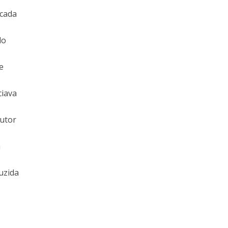
icada
do
e
ciava
autor
a
uzida