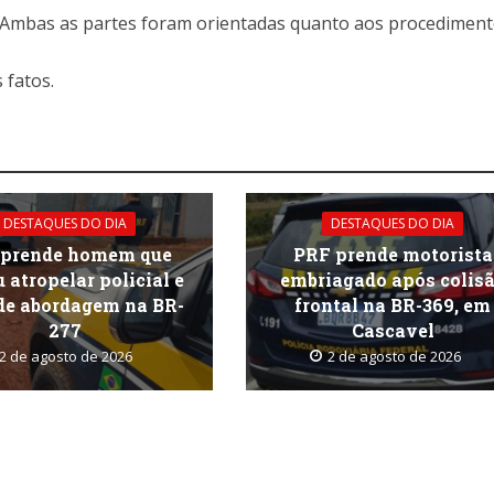
Ambas as partes foram orientadas quanto aos procedimen
 fatos.
DESTAQUES DO DIA
DESTAQUES DO DIA
 prende homem que
PRF prende motorista
 atropelar policial e
embriagado após colis
 de abordagem na BR-
frontal na BR-369, em
277
Cascavel
2 de agosto de 2026
2 de agosto de 2026