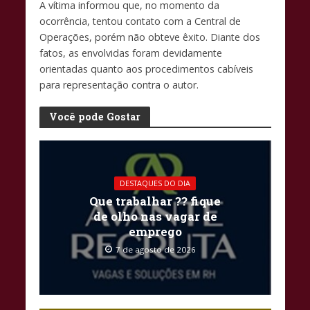
A vítima informou que, no momento da
ocorrência, tentou contato com a Central de
Operações, porém não obteve êxito. Diante dos
fatos, as envolvidas foram devidamente
orientadas quanto aos procedimentos cabíveis
para representação contra o autor.
Você pode Gostar
DESTAQUES DO DIA
Que trabalhar ?? fique
de olho nas vagar de
emprego
7 de agosto de 2026