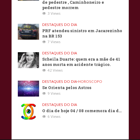
de pedestre , Caminhoneiro e
pedestre morrem
3 Views
DESTAQUES DO DIA
PRF atendeu sinistro em Jacarezinho
na BR 153
7 Views
DESTAQUES DO DIA
Scheila Duarte: quem era a mãe de 41
anos morta em acidente trágico.
42 Views
DESTAQUES DO DIA
•
HOROSCOPO
Se Orienta pelos Astros
9 Views
DESTAQUES DO DIA
O dia de hoje 04 / 08 comemora dia d…
6 Views