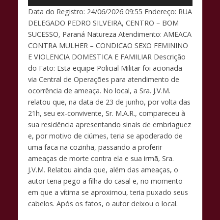
Data do Registro: 24/06/2026 09:55 Endereço: RUA
DELEGADO PEDRO SILVEIRA, CENTRO – BOM
SUCESSO, Paraná Natureza Atendimento: AMEACA
CONTRA MULHER – CONDICAO SEXO FEMININO
E VIOLENCIA DOMESTICA E FAMILIAR Descrição
do Fato: Esta equipe Policial Militar foi acionada
via Central de Operações para atendimento de
ocorrência de ameaça. No local, a Sra. J.V.M.
relatou que, na data de 23 de junho, por volta das
21h, seu ex-convivente, Sr. M.A.R., compareceu à
sua residência apresentando sinais de embriaguez
e, por motivo de ciúmes, teria se apoderado de
uma faca na cozinha, passando a proferir
ameaças de morte contra ela e sua irmã, Sra.
J.V.M. Relatou ainda que, além das ameaças, o
autor teria pego a filha do casal e, no momento
em que a vítima se aproximou, teria puxado seus
cabelos. Após os fatos, o autor deixou o local.