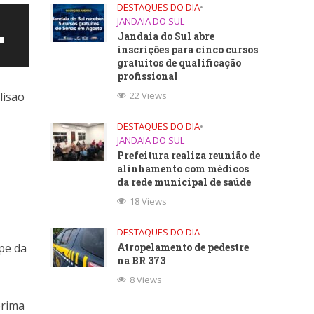
DESTAQUES DO DIA
•
JANDAIA DO SUL
Jandaia do Sul abre
inscrições para cinco cursos
gratuitos de qualificação
profissional
22 Views
lisao
DESTAQUES DO DIA
•
JANDAIA DO SUL
Prefeitura realiza reunião de
alinhamento com médicos
da rede municipal de saúde
ntar
18 Views
DESTAQUES DO DIA
uir
Atropelamento de pedestre
pe da
na BR 373
e.
8 Views
prima