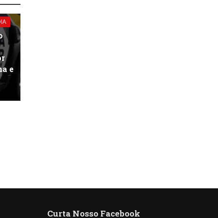
IA
o
or
na e
Curta Nosso Facebook