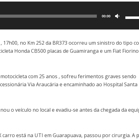
Use
00:00
as
setas
para
, 17h00, no Km 252 da BR373 ocorreu um sinistro do tipo co
cima
icleta Honda CB500 placas de Guamiranga e um Fiat Fiorino
ou
para
baixo
motocicleta com 25 anos , sofreu ferimentos graves sendo
para
ncessionária Via Araucária e encaminhado ao Hospital Santa
aume
ou
dimin
nou o veículo no local e evadiu-se antes da chegada da equi
o
volum
X carro está na UTI em Guarapuava, passou por cirurgia. A 