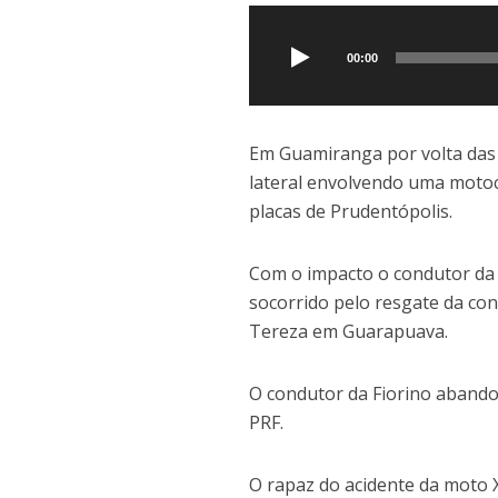
Tocador
e
at
p
de
b
s
y
áudio
00:00
o
A
Li
o
p
n
k
p
k
Em Guamiranga por volta das 
lateral envolvendo uma motoc
placas de Prudentópolis.
Com o impacto o condutor da 
socorrido pelo resgate da co
Tereza em Guarapuava.
O condutor da Fiorino abando
PRF.
O rapaz do acidente da moto 