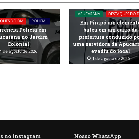
APUCARANA
DESTAQUES DO D
QUES DO DIA
POLICIAL
Em Pirapó um element
rrência Policia em
bateu em um carro da
ucarana no Jardim
prefeitura conduzido p
Colonial
uma servidora de Apucar
evadiu do local
1 de agosto de 2026
1 de agosto de 2026
s no Instagram
Nosso WhatsApp