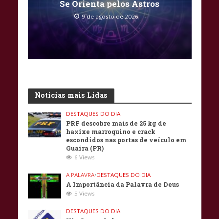
Se Orienta pelos Astros
9 de agosto de 2026
Noticias mais Lidas
DESTAQUES DO DIA
PRF descobre mais de 25 kg de
haxixe marroquino e crack
escondidos nas portas de veículo em
Guaíra (PR)
6 Views
A PALAVRA
•
DESTAQUES DO DIA
A Importância da Palavra de Deus
5 Views
DESTAQUES DO DIA