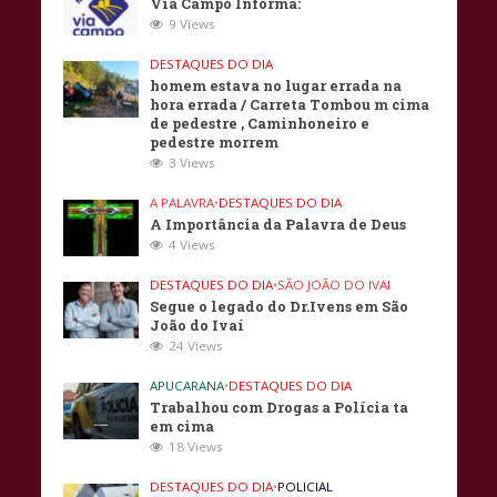
Via Campo Informa:
9 Views
DESTAQUES DO DIA
homem estava no lugar errada na
hora errada / Carreta Tombou m cima
de pedestre , Caminhoneiro e
pedestre morrem
3 Views
A PALAVRA
•
DESTAQUES DO DIA
A Importância da Palavra de Deus
4 Views
DESTAQUES DO DIA
•
SÃO JOÃO DO IVAI
Segue o legado do Dr.Ivens em São
João do Ivaí
24 Views
APUCARANA
•
DESTAQUES DO DIA
Trabalhou com Drogas a Polícia ta
em cima
18 Views
DESTAQUES DO DIA
•
POLICIAL