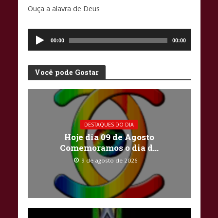
o
A
Li
Ouça a alavra de Deus
o
p
n
Tocador
k
p
k
de
00:00
00:00
áudio
Você pode Gostar
DESTAQUES DO DIA
Hoje dia 09 de Agosto
Comemoramos o dia d…
9 de agosto de 2026