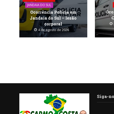
JANDAIA DO SUL
Oco
Ocorrência Policia em
C
Jandaia do Sul – lesão
corporal
4 de agosto de 2026
Siga-no