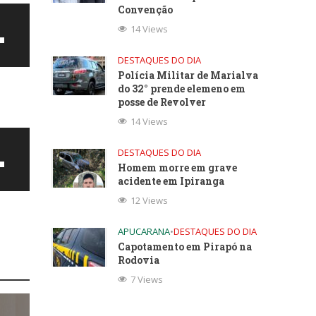
Convenção
14 Views
DESTAQUES DO DIA
Polícia Militar de Marialva
do 32° prende elemeno em
posse de Revolver
14 Views
DESTAQUES DO DIA
Homem morre em grave
acidente em Ipiranga
ntar
12 Views
APUCARANA
•
DESTAQUES DO DIA
uir
Capotamento em Pirapó na
Rodovia
e.
7 Views