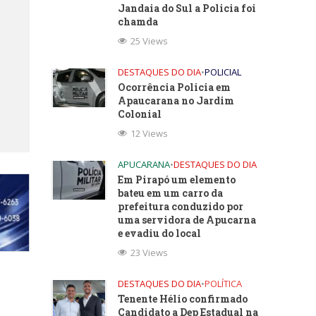
Jandaia do Sul a Policia foi
chamda
25 Views
DESTAQUES DO DIA
•
POLICIAL
Ocorrência Policia em
Apaucarana no Jardim
Colonial
12 Views
APUCARANA
•
DESTAQUES DO DIA
Em Pirapó um elemento
bateu em um carro da
prefeitura conduzido por
uma servidora de Apucarna
e evadiu do local
23 Views
DESTAQUES DO DIA
•
POLÍTICA
Tenente Hélio confirmado
Candidato a Dep Estadual na