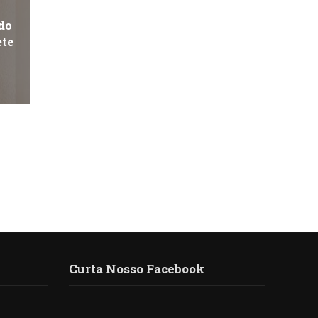
ntar
do
ete
uir
e.
Curta Nosso Facebook