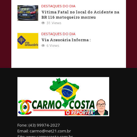
DESTAQUES DO DIA
Vitima Fatal no local do Acidente na
BR 116 motoqueiro morreu
31 Views
DESTAQUES DO DIA
Via Araucária Informa :
6 Views
Fone: (43) 99974-2027
Email: carmo@net21.com.br
Site: www.carmocosta.com.br