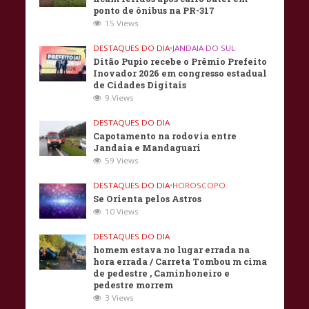
ponto de ônibus na PR-317
15 Views
DESTAQUES DO DIA
•
JANDAIA DO SUL
Ditão Pupio recebe o Prêmio Prefeito
Inovador 2026 em congresso estadual
de Cidades Digitais
9 Views
DESTAQUES DO DIA
Capotamento na rodovia entre
Jandaia e Mandaguari
59 Views
DESTAQUES DO DIA
•
HOROSCOPO
Se Orienta pelos Astros
10 Views
DESTAQUES DO DIA
homem estava no lugar errada na
hora errada / Carreta Tombou m cima
de pedestre , Caminhoneiro e
pedestre morrem
3 Views