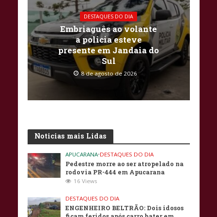
DESTAQUES DO DIA
Embriaguês ao volante
a policia esteve
presente em Jandaia do
Sul
8 de agosto de 2026
Noticias mais Lidas
APUCARANA
•
DESTAQUES DO DIA
Pedestre morre ao ser atropelado na
rodovia PR-444 em Apucarana
16 Views
DESTAQUES DO DIA
ENGENHEIRO BELTRÃO: Dois idosos
ficam feridos após carro bater em