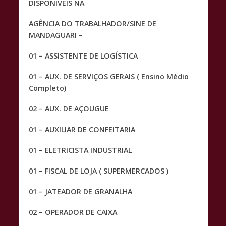
DISPONÍVEIS NA
b
s
y
AGÊNCIA DO TRABALHADOR/SINE DE
o
A
Li
MANDAGUARI –
o
p
n
01 – ASSISTENTE DE LOGÍSTICA
k
p
k
01 – AUX. DE SERVIÇOS GERAIS ( Ensino Médio
Completo)
02 – AUX. DE AÇOUGUE
01 – AUXILIAR DE CONFEITARIA
01 – ELETRICISTA INDUSTRIAL
01 – FISCAL DE LOJA ( SUPERMERCADOS )
01 – JATEADOR DE GRANALHA
02 – OPERADOR DE CAIXA