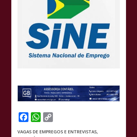
F
W
C
ac
h
o
VAGAS DE EMPREGOS E ENTREVISTAS,
e
at
p