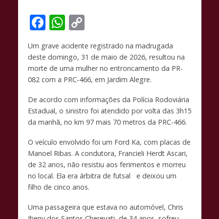
F
W
C
ac
h
o
Um grave acidente registrado na madrugada
e
at
p
deste domingo, 31 de maio de 2026, resultou na
b
s
y
morte de uma mulher no entroncamento da PR-
o
A
Li
082 com a PRC-466, em Jardim Alegre.
o
p
n
De acordo com informações da Polícia Rodoviária
k
p
k
Estadual, o sinistro foi atendido por volta das 3h15
da manhã, no km 97 mais 70 metros da PRC-466.
O veículo envolvido foi um Ford Ka, com placas de
Manoel Ribas. A condutora, Francieli Herdt Ascari,
de 32 anos, não resistiu aos ferimentos e morreu
no local. Ela era árbitra de futsal e deixou um
filho de cinco anos.
Uma passageira que estava no automóvel, Chris
Jheny dos Santos Cherevati, de 34 anos, sofreu